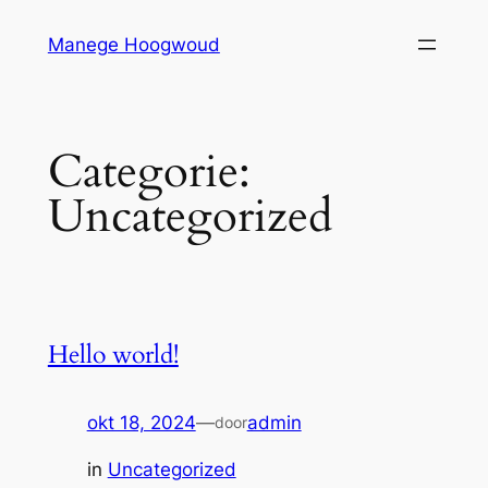
Ga
Manege Hoogwoud
naar
de
inhoud
Categorie:
Uncategorized
Hello world!
okt 18, 2024
—
admin
door
in
Uncategorized