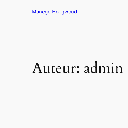
Ga
Manege Hoogwoud
naar
de
inhoud
Auteur:
admin